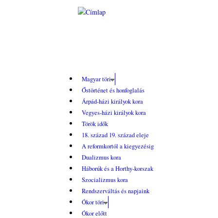
Ugrás a tartalomra
Magyar töri
Őstörténet és honfoglalás
Árpád-házi királyok kora
Vegyes-házi királyok kora
Török idők
18. század 19. század eleje
A reformkortól a kiegyezésig
Dualizmus kora
Háborúk és a Horthy-korszak
Szocializmus kora
Rendszerváltás és napjaink
Ókor töri
Ókor előtt