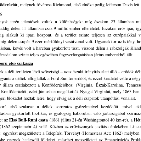
föderációt
, melynek fővárosa Richmond, első elnöke pedig Jefferson Davis lett.
k
nyok terén jelentősek voltak a különbségek: míg északon 23 államban min
addig délen 11 államban csak 9 millió ember élte életét. Északon erős ipar, íg
lig alakult ki ipari központ, és a terület szinte teljesen az európaiakkal
míg délen csupán 9 ezer mérföldnyi vasútvonal volt. Ugyanakkor az is tény, hog
ásban, kevés volt a harcban gyakorlott tiszt, viszont délen a rabszolgák állan
társadalom szinte teljes egészében fegyverforgatásban jártas emberekből állt.
orú első szakasza
k a déli területen lévő szövetségi – azaz északi irányítás alatt álló – erődök dé
ugyanis a déliek elfoglalták a Ford Sumter erődöt, és ezzel kezdetét vette a n
y állam csatlakozott a Konföderációhoz: (Virginia, Észak-Karolina, Tennes
 Konföderációt, ezért júniusban megalkották Nyugat-Virginiát, mely 1863-ban f
eri blokádot hoztak létre, hogy elvágják a déli csapatok utánpótlási vonalait.
orú első szakasza a déliek sorozatos győzelmeivel kezdődött, mivel ek
tásban gyakorlott tisztikar, és gyalogság háborúban való jártasságából szár
Első Bull-Runi csata
Hét
e: az
(1861 július 21-én Washingtontól 40 km-re), a
1862 szeptemebr 4) volt! Közben az erőviszonyok javítása érdekében Linco
el: egyrészt megszületett a Telepítési Törvényt (Homesteas Act: 1862) melyben 
sbe vesznek határszéli földeket, másrészt megszületett az Emancipációs Pro