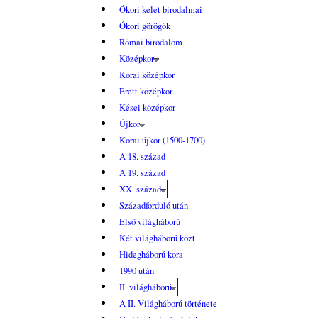
Ókori kelet birodalmai
Ókori görögök
Római birodalom
Középkor
Korai középkor
Érett középkor
Kései középkor
Újkor
Korai újkor (1500-1700)
A 18. század
A 19. század
XX. század
Századforduló után
Első világháború
Két világháború közt
Hidegháború kora
1990 után
II. világháború
A II. Világháború története