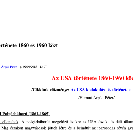
rténete 1860 és 1960 közt
 Árpád Péter
- p, 02/06/2015 - 13:07
Az USA története 1860-1960 kö
/Cikkünk előzménye:
Az USA kialakulása és története a
/Harmat Árpád Péter/
i Polgárháború (1861-1865)
 ellentétek
: A polgárháborút megelőző évekre az USA északi és déli állam
. Míg északon nagyvárosok jöttek létre és a beindult az iparosodás révén gyá