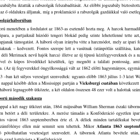
gszabályba iktatták a rabszolgák felszabadítását. Az előbbi jogszabály biztosít
az ő oldalukra álljanak, míg a proklamáció a rabszolgák gazdáikkal való esetle
 polgárháborúban
rú menetében a fordulatot az 1863-as esztendő hozta meg. A harcok harmadik 
para, a partjaiknál húzódó tengeri blokád pedig szinte lehetetlenné tette azt
apjanak támogatást. A háború olyan irányba vitte a harcmódot, mely az ipari 
iaknak – kedvezett. Fontos szerepe lett a vasútnak (utánpótlás szállítása, ka
 déli Merimack nevű hajók harca) illetve az új típusú kézifegyvereknek és a
ővel és kúpos lövedékkel készültek, így megnőtt a találati pontosság, ami
a. (Az új fegyverekkel öngyilkossággá vált az 1862 előtti hagyományos, egymás 
3 –ban két súlyos vereséget szenvedtek: ugyanis előbb 1863 július 1-3 közt W
Vicksburgi csatában
nappal később délen a Mississippi partján a
következett 
rháború legnagyobb ütközete, a két oldalon összesen 48 ezer volt a halottak szá
ború második szakasza
ppal a két nagy ütközet után, 1864 májusában William Sherman északi tábornok 
sen betört a déli területekre. A merész támadás a Konföderáció egyetlen ipa
ntos várost 1863 szeptemberében érte el. A déliek minden tartalékukat beve
Atlanta 1863 szeptemb
tszámfölénye ellen már semmit sem tehettek. Mikor
ó pótolhatatlan veszteséget szenvedett. A tábornok Atlanta bevétele után
és ezzel kettévágta a Konföderációt.