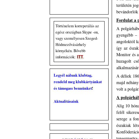
területén jo
bevándorlók 
Fordulat a
Történelem korrepetálás az
A polgárhábo
egész országban Skype -on,
gyengébb – i
vagy személyesen Szeged-
angoloktól k
Hódmezővásárhely
így az észak
környékén. Bővebb
Monitor és a
információk
:
.
ITT
huzagolt cs
alkalmazásár
Legyél nálunk klubtag,
A déliek 186
rendeld meg klubkártyánkat
majd néhány 
és támogass bennünket
!
volt a polgá
-
A polgárhá
Aktualitásaink
Alig 10 hóna
felől sikere
serege a fo
északiak lé
Konföderáci
tengerpartra 