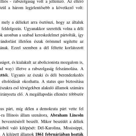
liós - rabszolgaság volt a jellemző. Az eltérő
özül a három legjelentősebb a következő volt:
mely a délieket arra ösztönzi, hogy az általuk
 feldolgozás. Ugyanakkor szerették volna a déli
mok azonban a szabad kereskedelmet pártolták, így
ándorlást illetően észak örömmel segítette az
nak. Ezzel szemben a dél féltette korlátozott
ságot, és kialakult az abolicionista mozgalom is,
nd way) illetve a rabszolgaság felszámolása. A
etté
k. Ugyanis az északi és déli berendezkedés
ltolódását okozhatta. A status quo biztosítása
északra eső térségekben alakuló államok számára
 irányozta elő. A megállapodás ellenére többször
nus párt, míg délen a demokrata párt vette fel
Abraham Lincoln
ra Illinois állam szenátora,
bevezetéséről beszélt. Mikor beszédét a déliek
óból való kilépését: Dél-Karolina, Mississippi,
1861 februárjában hozták
. A kilépett államok