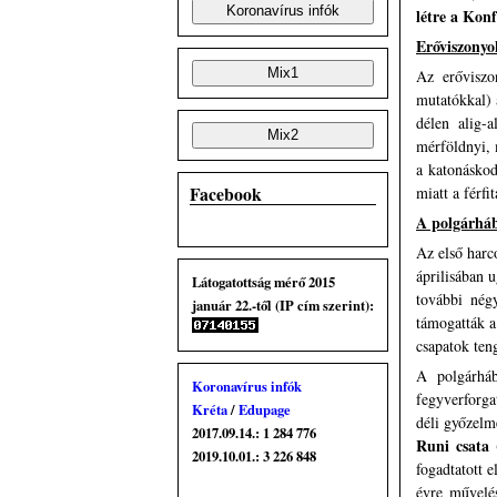
létre a Kon
Erőviszonyo
Az erőviszo
mutatókkal) 
délen alig-a
mérföldnyi, 
a katonáskod
Facebook
miatt a férfi
A polgárháb
Az első harco
áprilisában 
Látogatottság mérő 2015
további nég
január 22.-től (IP cím szerint):
támogatták a
csapatok teng
A polgárháb
Koronavírus infók
fegyverforga
Kréta
/
Edupage
déli győzelm
2017.09.14.: 1 284 776
Runi csata
(
2019.10.01.: 3 226 848
fogadtatott 
évre művelé