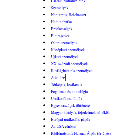
Csaták, hadműveletek
Személyek
Nácizmus, Holokauszt
Haditechnika
Érdekességek
Életrajzok
Ókori személyek
Középkori személyek
Újkori személyek
XX. századi személyek
II. világháborús személyek
Adattár
Térképek, lexikonok
Fogalmak és kronológia
Uralkodói családfák
Egyes országok története
Magyar királyok, fejedelmek, elnökök
Európai uralkodók, pápák
Az USA elnökei
Rádióműsorok Harmat Árpád történész