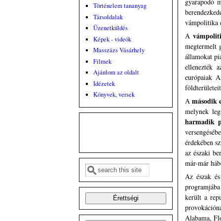
gyarapodó mu
Történelem tananyag
berendezked
Társoldalak
vámpolitika 
Üzenetküldés
vámpolit
A
Képek - videók
megtermelt g
Masszázs Vásárhely
államokat pi
Filmek
ellenezték 
Ajánlom az oldalt
európaiak A
Idézetek
földterületei
Könyvek, versek
második e
A
melynek legf
harmadik p
versengésébe
érdekében sz
az északi be
már-már hábo
Keresés
Keresés űrlap
Az észak és 
programjába 
került a rep
provokációna
Alabama, Flo