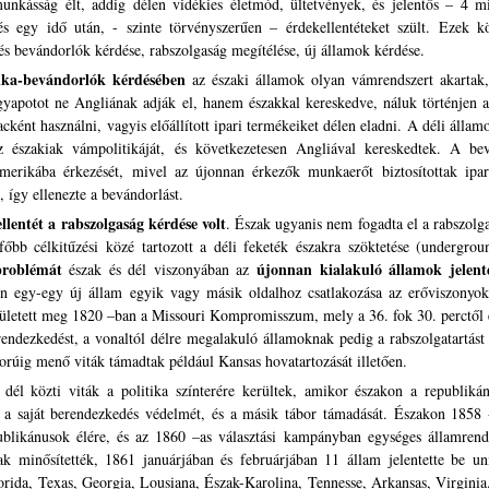
nkásság élt, addig délen vidékies életmód, ültetvények, és jelentős – 4 mil
és egy idő után, - szinte törvényszerűen – érdekellentéteket szült. Ezek k
és bevándorlók kérdése, rabszolgaság megítélése, új államok kérdése.
ika-bevándorlók kérdésében
az északi államok olyan vámrendszert akartak, 
yapotot ne Angliának adják el, hanem északkal kereskedve, náluk történjen a
acként használni, vagyis előállított ipari termékeiket délen eladni. A déli álla
az északiak vámpolitikáját, és következetesen Angliával kereskedtek. A bev
merikába érkezését, mivel az újonnan érkezők munkaerőt biztosítottak ipará
t, így ellenezte a bevándorlást.
llentét a rabszolgaság kérdése volt
. Észak ugyanis nem fogadta el a rabszolga
őbb célkitűzési közé tartozott a déli feketék északra szöktetése (undergrou
roblémát
újonnan kialakuló államok jelent
észak és dél viszonyában az
n egy-egy új állam egyik vagy másik oldalhoz csatlakozása az erőviszonyok e
ületett meg 1820 –ban a Missouri Kompromisszum, mely a 36. fok 30. perctől 
rendezkedést, a vonaltól délre megalakuló államoknak pedig a rabszolgatartást
rúig menő viták támadtak például Kansas hovatartozását illetően.
dél közti viták a politika színterére kerültek, amikor északon a republiká
a saját berendezkedés védelmét, és a másik tábor támadását. Északon 1858 -
ublikánusok élére, és az 1860 –as választási kampányban egységes államrend 
k minősítették, 1861 januárjában és februárjában 11 állam jelentette be uni
rida, Texas, Georgia, Lousiana, Észak-Karolina, Tennesse, Arkansas, Virginia