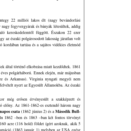
tegy 22 milliói lakos élt (nagy bevándorlási
y nagy fegyvergyárak és bányák létesültek, addig
 való kereskedelemtől függött. Északon 22 ezer
y az északi polgárosodott lakosság járatlan volt
dó kordában tartása és a sajátos vidékies életmód
liek által történő elkobzása miatt kezdődtek. 1861
égy éves polgárháború. Ennek elején, már májusban
see és Arkansas). Virginia nyugati megyéi nem
elvételt nyert az Egyesült Államokba. Az északi
kor még erősen érvényesült a szakképzett és
mazó előny. Az 1861-1862-es esztendő három nagy
napos csata
Második Bull-
(1862 június 2) és a
ln 1862 –ben és 1863 –ban két fontos törvényt
160 acre (116 hold) földet ígért azoknak, akik 5
klamáció (1863 január 1) melyben az USA egész