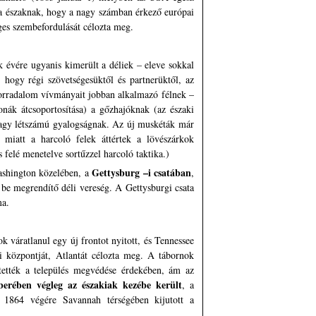
otta északnak, hogy a nagy számban érkező európai
ges szembefordulását célozta meg.
évére ugyanis kimerült a déliek – eleve sokkal
, hogy régi szövetségesüktől és partnerüktől, az
forradalom vívmányait jobban alkalmazó félnek –
tonák átcsoportosítása) a gőzhajóknak (az északi
 nagy létszámú gyalogságnak. Az új muskéták már
 miatt a harcoló felek áttértek a lövészárkok
felé menetelve sortűzzel harcoló taktika.)
Gettysburg –i csatában
ashington közelében, a
,
be megrendítő déli vereség. A Gettysburgi csata
ma.
váratlanul egy új frontot nyitott, és Tennessee
ri központját, Atlantát célozta meg. A tábornok
tették a település megvédése érdekében, ám az
erében végleg az északiak kezébe került
, a
, 1864 végére Savannah térségében kijutott a