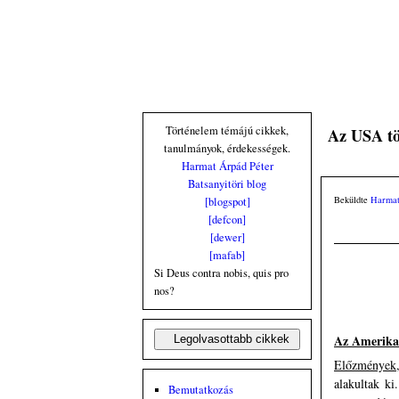
Történelem témájú cikkek,
Az USA tö
tanulmányok, érdekességek.
Harmat Árpád Péter
Batsanyitöri blog
Beküldte
Harmat
[blogspot]
[defcon]
[dewer]
[mafab]
Si Deus contra nobis, quis pro
nos?
Az Amerika
Előzmények,
alakultak ki
Bemutatkozás