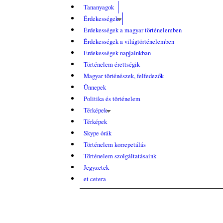
Tananyagok
Érdekességek
Érdekességek a magyar történelemben
Érdekességek a világtörténelemben
Érdekességek napjainkban
Történelem érettségik
Magyar történészek, felfedezők
Ünnepek
Politika és történelem
Térképek
Térképek
Skype órák
Történelem korrepetálás
Történelem szolgáltatásaink
Jegyzetek
et cetera