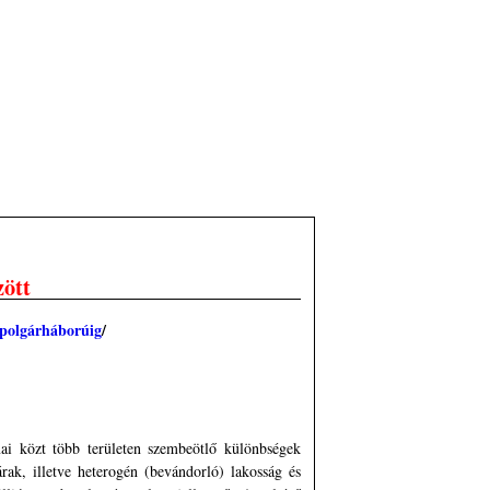
zött
 polgárháborúig
/
ai közt több területen szembeötlő különbségek
rak, illetve heterogén (bevándorló) lakosság és