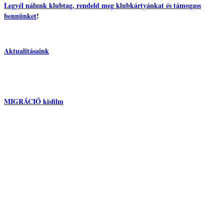
Legyél nálunk klubtag, rendeld meg klubkártyánkat és támogass
bennünket
!
-
Aktualitásaink
MIGRÁCIÓ kisfilm