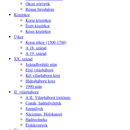
Ókori görögök
Római birodalom
Középkor
Korai középkor
Érett középkor
Kései középkor
Újkor
Korai újkor (1500-1700)
A 18. század
A 19. század
XX. század
Századforduló után
Első világháború
Két világháború közt
Hidegháború kora
1990 után
II. világháború
A II. Világháború története
Csaták, hadműveletek
Személyek
Nácizmus, Holokauszt
Haditechnika
Érdekességek