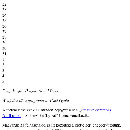
22
23
24
25
26
27
28
29
30
31
1
2
3
4
5
Főszerkesztő: Harmat Árpád Péter
Webfejlesztő és programozó: Csíki Gyula
A tortenelemcikkek.hu minden bejegyzésére a „
Creative commons
Attribution
+ ShareAlike (by-sa)” licenc vonatkozik.
Magyarul: ha felhasználod az itt közölteket, előtte kérj engedélyt tőlünk,