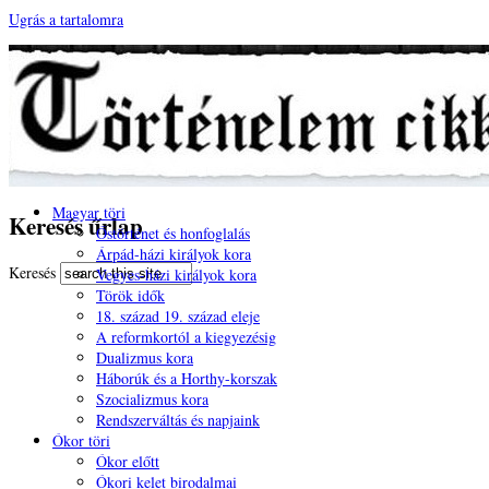
Ugrás a tartalomra
Magyar töri
Keresés űrlap
Őstörténet és honfoglalás
Árpád-házi királyok kora
Keresés
Vegyes-házi királyok kora
Török idők
18. század 19. század eleje
A reformkortól a kiegyezésig
Dualizmus kora
Háborúk és a Horthy-korszak
Szocializmus kora
Rendszerváltás és napjaink
Ókor töri
Ókor előtt
Ókori kelet birodalmai