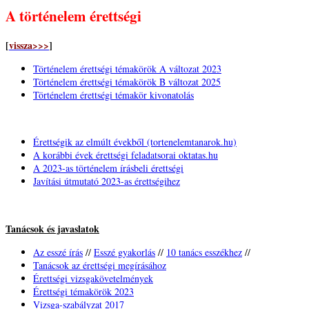
A történelem érettségi
[
vissza>>>
]
Történelem érettségi témakörök A változat 2023
Történelem érettségi témakörök B változat 2025
Történelem érettségi témakör kivonatolás
Érettségik az elmúlt évekből (tortenelemtanarok.hu)
A korábbi évek érettségi feladatsorai oktatas.hu
A 2023-as történelem írásbeli érettségi
Javítási útmutató 2023-as érettségihez
Tanácsok és javaslatok
Az esszé írás
//
Esszé gyakorlás
//
10 tanács esszékhez
//
Tanácsok az érettségi megírásához
Érettségi vizsgakövetelmények
Érettségi témakörök 2023
Vizsga-szabályzat 2017