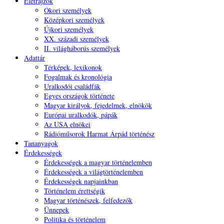
Életrajzok
Ókori személyek
Középkori személyek
Újkori személyek
XX. századi személyek
II. világháborús személyek
Adattár
Térképek, lexikonok
Fogalmak és kronológia
Uralkodói családfák
Egyes országok története
Magyar királyok, fejedelmek, elnökök
Európai uralkodók, pápák
Az USA elnökei
Rádióműsorok Harmat Árpád történész
Tananyagok
Érdekességek
Érdekességek a magyar történelemben
Érdekességek a világtörténelemben
Érdekességek napjainkban
Történelem érettségik
Magyar történészek, felfedezők
Ünnepek
Politika és történelem