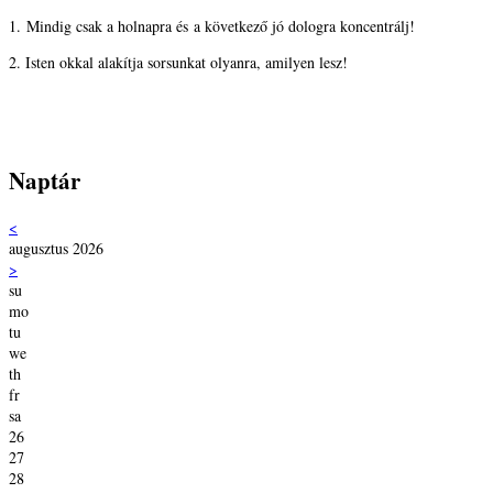
1. Mindig csak a holnapra és a következő jó dologra koncentrálj!
2. Isten okkal alakítja sorsunkat olyanra, amilyen lesz!
Naptár
<
augusztus 2026
>
su
mo
tu
we
th
fr
sa
26
27
28