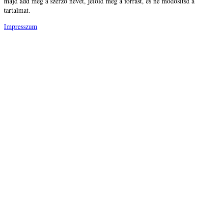
majd add meg a szerző nevét, jelöld meg a forrást, és ne módosítsd a
tartalmat.
Impresszum