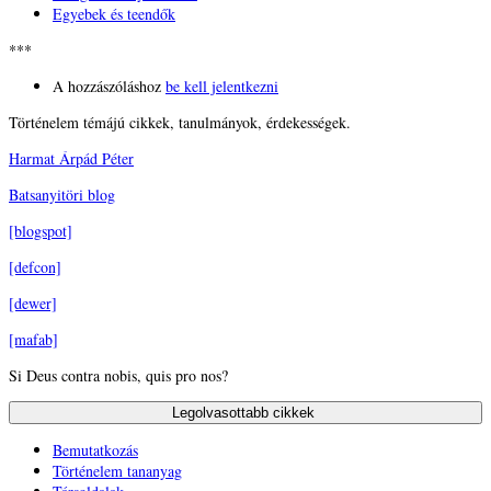
Egyebek és teendők
***
A hozzászóláshoz
be kell jelentkezni
Történelem témájú cikkek, tanulmányok, érdekességek.
Harmat Árpád Péter
Batsanyitöri blog
[blogspot]
[defcon]
[dewer]
[mafab]
Si Deus contra nobis, quis pro nos?
Bemutatkozás
Történelem tananyag