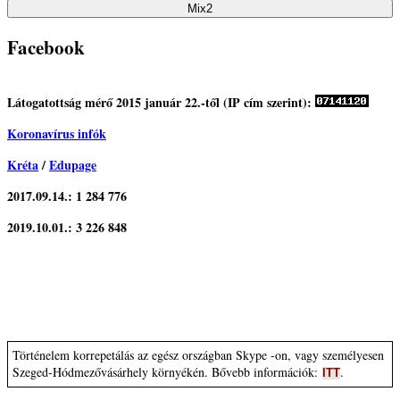
Facebook
Látogatottság mérő 2015 január 22.-től (IP cím szerint):
Koronavírus infók
Kréta
/
Edupage
2017.09.14.: 1 284 776
2019.10.01.: 3 226 848
Történelem korrepetálás az egész országban Skype -on, vagy személyesen
Szeged-Hódmezővásárhely környékén. Bővebb információk
:
.
ITT