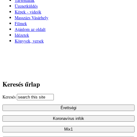
Társoldalak
Üzenetküldés
Képek - videók
Masszázs Vásárhely
Filmek
Ajánlom az oldalt
Idézetek
Könyvek, versek
Keresés űrlap
Keresés