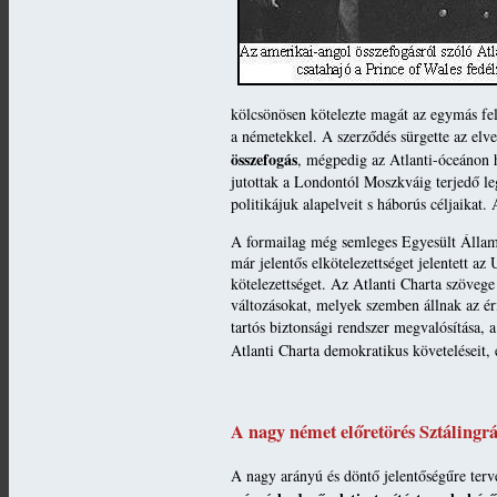
kölcsönösen kötelezte magát az egymás fel
a németekkel. A szerződés sürgette az elve
összefogás
, mégpedig az Atlanti-óceánon h
jutottak a Londontól Moszkváig terjedő le
politikájuk alapelveit s háborús céljaikat.
A formailag még semleges Egyesült Államo
már jelentős elkötelezettséget jelentett a
kötelezettséget. Az Atlanti Charta szövege
változásokat, melyek szemben állnak az éri
tartós biztonsági rendszer megvalósítása, 
Atlanti Charta demokratikus követeléseit,
A nagy német előretörés Sztálingr
A nagy arányú és döntő jelentőségűre terv