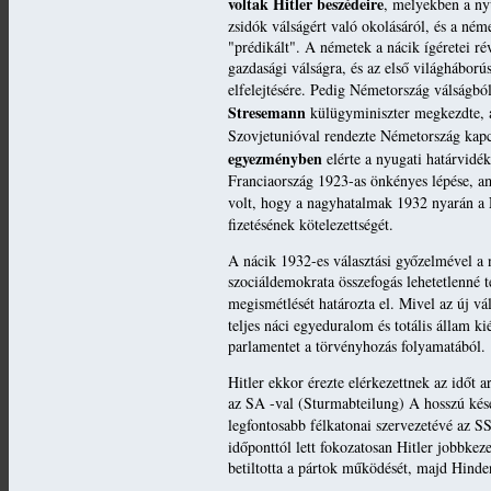
voltak Hitler beszédeire
, melyekben a ny
zsidók válságért való okolásáról, és a né
"prédikált". A németek a nácik ígéretei r
gazdasági válságra, és az első világháború
elfelejtésére. Pedig Németország válságbó
Stresemann
külügyminiszter megkezdte, 
Szovjetunióval rendezte Németország kapc
egyezményben
elérte a nyugati határvidé
Franciaország 1923-as önkényes lépése, a
volt, hogy a nagyhatalmak 1932 nyarán a
fizetésének kötelezettségét.
A nácik 1932-es választási győzelmével a n
szociáldemokrata összefogás lehetetlenné 
megismétlését határozta el. Mivel az új vá
teljes náci egyeduralom és totális állam ki
parlamentet a törvényhozás folyamatából.
Hitler ekkor érezte elérkezettnek az időt a
az SA -val (Sturmabteilung) A hosszú kések
legfontosabb félkatonai szervezetévé az SS
időponttól lett fokozatosan Hitler jobbkez
betiltotta a pártok működését, majd Hinden