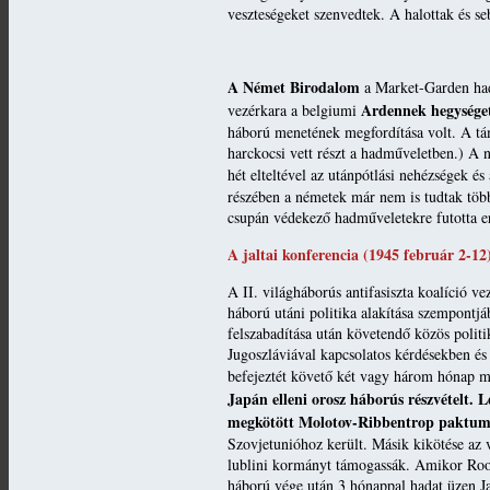
veszteségeket szenvedtek. A halottak és se
A Német Birodalom
a Market-Garden had
Ardennek hegységet 
vezérkara a belgiumi
háború menetének megfordítása volt. A tá
harckocsi vett részt a hadműveletben.) A
hét elteltével az utánpótlási nehézségek és
részében a németek már nem is tudtak több
csupán védekező hadműveletekre futotta e
A jaltai konferencia (1945 február 2-12
A II. világháborús antifasiszta koalíció v
háború utáni politika alakítása szempontj
felszabadítása után követendő közös poli
Jugoszláviával kapcsolatos kérdésekben é
befejeztét követő két vagy három hónap mú
Japán elleni orosz háborús részvételt.
L
megkötött Molotov-Ribbentrop paktum 
Szovjetunióhoz került. Másik kikötése az v
lublini kormányt támogassák. Amikor Rooseve
háború vége után 3 hónappal hadat üzen J