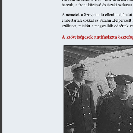
harcok, a front középső és északi szakasza
A németek a Szovjetunió elleni hadjáratot
embertartalékokkal és Sztálin „felperzselt
szállított, mielőtt a megszállók odaértek v
A szövetségesek antifasiszta összef