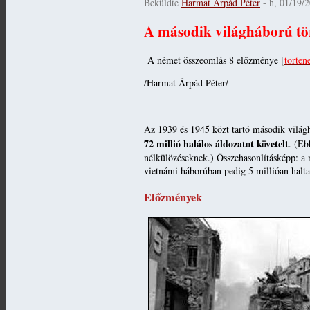
Beküldte
Harmat Árpád Péter
- h, 01/19/2
A második világháború tör
A német összeomlás 8 előzménye
[
torten
/Harmat Árpád Péter/
Az 1939 és 1945 közt tartó második világ
72 millió halálos áldozatot követelt
. (Eb
nélkülözéseknek.) Összehasonlításképp: a 
vietnámi háborúban pedig 5 millióan halt
Előzmények