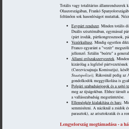
Totális vagy totalitárius államrendszerek 
Olaszországában, Frankó Spanyolországába
feltünően sok hasonlóságot mutattak. Nézz
Egypárt rendszer
. Minden totális d
Duális szisztémában, egymással pá
(párt irodák, pártkongresszusok, pá
Vezérkultusz
. Mindig egyetlen diktá
Franco egyaránt a "vezér" megszólít
jellemző. Sztálin "beérte" a genera
Állami erőszakszervezetek
. Minden
kizárólag a legfelső pártvezetésne
(Csrezvicsajnaja Komisszija), kés
Staatspolizei),
Rákosinál pedig az 
gondolkodók meggyilkolása is gyak
Polgári szabadságjogok és a sajtó te
meg az újságokban. Ehhez társult a
a vallásszabadság megszüntetése.
Ellenségkép kialakítása és harc
. Mi
semmisíteni. A náciknál a zsidók é
parasztok), az arisztokraták és a re
Lengyelország megtámadása - a há