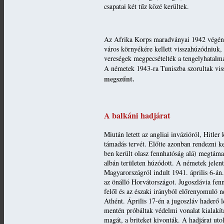
csapatai két tűz közé kerültek.
Az Afrika Korps maradványai 1942 végén é
város környékére kellett visszahúzódniuk, í
vereségek megpecsételték a tengelyhatalma
A németek 1943-ra Tuniszba szorultak vis
megszűnt.
A balkáni hadjárat
Miután letett az angliai invázióról, Hitler
támadás tervét. Előtte azonban rendezni ke
ben került olasz fennhatóság alá) megtám
albán területen húzódott. A németek jelent
Magyarországról indult 1941. április 6-án.
az önálló Horvátországot. Jugoszlávia fen
felől és az északi irányból előrenyomuló n
Athént. Április 17-én a jugoszláv haderő 
mentén próbáltak védelmi vonalat kialakít
magát, a briteket kivonták. A hadjárat ut