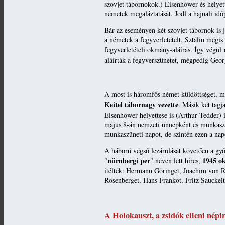
szovjet tábornokok.) Eisenhower és helyet
németek megaláztatását. Jodl a hajnali id
Bár az eseményen két szovjet tábornok is j
a németek a fegyverletételt, Sztálin mégis
fegyverletételi okmány-aláírás. Így végül
aláírták a fegyverszünetet, mégpedig Geo
A most is háromfős német küldöttséget, me
Keitel tábornagy vezette
. Másik két tagj
Eisenhower helyettese is (Arthur Tedder) 
május 8-án nemzeti ünnepként és munkaszün
munkaszüneti napot, de szintén ezen a napo
A háború végső lezárulását követően a győ
nürnbergi per
1945 ok
"
" néven lett híres,
ítélték: Hermann Göringet, Joachim von Ri
Rosenberget, Hans Frankot, Fritz Sauckelt 
A Holokauszt, a zsidók elleni népir