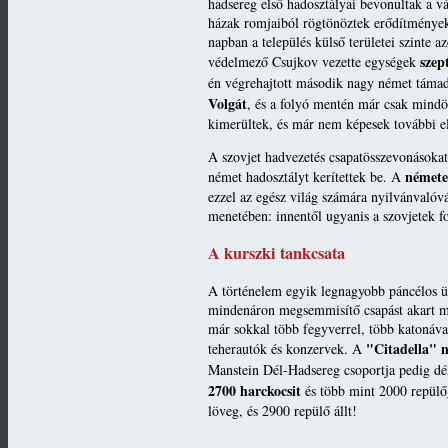
hadsereg első hadosztályai bevonultak a v
házak romjaiból rögtönöztek erődítményeke
napban a település külső területei szinte 
szep
védelmező Csujkov vezette egységek
én végrehajtott második nagy német támadá
Volgát
, és a folyó mentén már csak mindö
kimerültek, és már nem képesek további el
A szovjet hadvezetés csapatösszevonásoka
némete
német hadosztályt kerítettek be. A
ezzel az egész világ számára nyilvánvalóv
menetében: innentől ugyanis a szovjetek f
A kurszki tankcsata
A történelem egyik legnagyobb páncélos üt
mindenáron megsemmisítő csapást akart mé
már sokkal több fegyverrel, több katonáva
"Citadella" n
teherautók és konzervek. A
Manstein Dél-Hadsereg csoportja pedig dé
2700 harckocsit
és több mint 2000 repülő
löveg, és 2900 repülő állt!