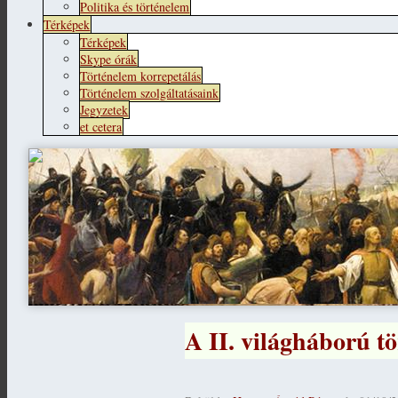
Politika és történelem
Térképek
Térképek
Skype órák
Történelem korrepetálás
Történelem szolgáltatásaink
Jegyzetek
et cetera
A II. világháború tö