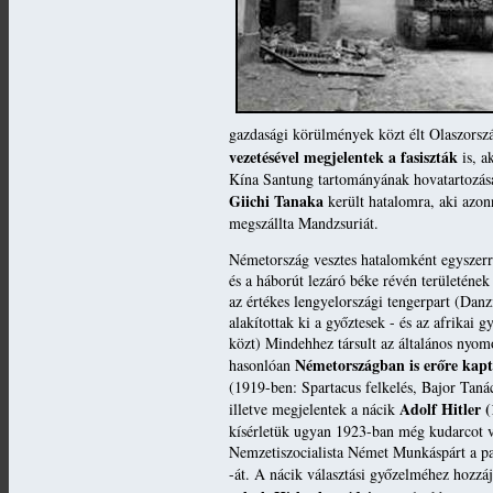
gazdasági körülmények közt élt Olaszorsz
vezetésével megjelentek a fasiszták
is, a
Kína Santung tartományának hovatartozása 
Giichi Tanaka
került hatalomra, aki azonn
megszállta Mandzsuriát.
Németország vesztes hatalomként egyszerre
és a háborút lezáró béke révén területének
az értékes lengyelországi tengerpart (Danz
alakítottak ki a győztesek - és az afrikai
közt) Mindehhez társult az általános nyom
Németországban is erőre kapt
hasonlóan
(1919-ben: Spartacus felkelés, Bajor Taná
Adolf Hitler 
illetve megjelentek a nácik
kísérletük ugyan 1923-ban még kudarcot v
Nemzetiszocialista Német Munkáspárt a pa
-át. A nácik választási győzelméhez hozzá