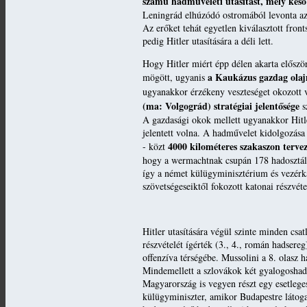
számú hadműveleti utasítást, mely kés
Leningrád elhúzódó ostromából levonta azt
Az erőket tehát egyetlen kiválasztott front
pedig Hitler utasítására a déli lett.
Hogy Hitler miért épp délen akarta először
a Kaukázus gazdag olaj
mögött, ugyanis
ugyanakkor érzékeny veszteséget okozott v
(ma: Volgográd) stratégiai jelentősége
s
A gazdasági okok mellett ugyanakkor Hitler
jelentett volna. A hadművelet kidolgozás
4000 kilométeres szakaszon tervez
- közt
hogy a wermachtnak csupán 178 hadosztály 
így a német külügyminisztérium és vezérkar
szövetségeseiktől fokozott katonai részvéte
Hitler utasítására végül szinte minden csa
részvételét ígérték (3., 4., román hadsere
offenzíva térségébe. Mussolini a 8. olasz 
Mindemellett a szlovákok két gyalogoshado
Magyarország is vegyen részt egy esetleg
külügyminiszter, amikor Budapestre látog