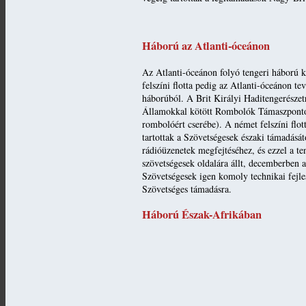
Háború az Atlanti-óceánon
Az Atlanti-óceánon folyó tengeri háború ki
felszíni flotta pedig az Atlanti-óceánon t
háborúból. A Brit Királyi Haditengerészet
Államokkal kötött Rombolók Támaszpontok
rombolóért cserébe). A német felszíni flot
tartottak a Szövetségesek északi támadás
rádióüzenetek megfejtéséhez, és ezzel a t
szövetségesek oldalára állt, decemberben a
Szövetségesek igen komoly technikai fejles
Szövetséges támadásra.
Háború Észak-Afrikában