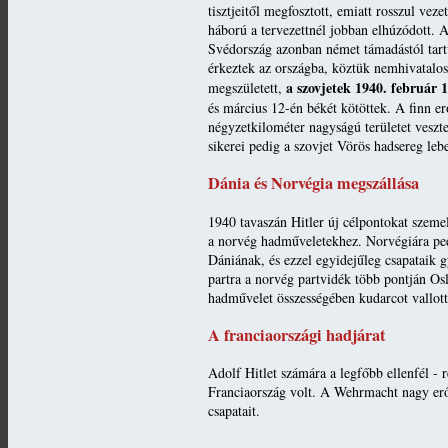
tisztjeitől megfosztott, emiatt rosszul vez
háború a tervezettnél jobban elhúzódott. A
Svédország azonban német támadástól tartv
érkeztek az országba, köztük nemhivatalos
a szovjetek 1940. február 
megszületett,
és március 12-én békét kötöttek. A finn e
négyzetkilométer nagyságú területet veszte
sikerei pedig a szovjet Vörös hadsereg leb
Dánia és Norvégia megszállása
1940 tavaszán Hitler új célpontokat szemel
a norvég hadműveletekhez. Norvégiára pedig
Dániának, és ezzel egyidejűleg csapataik g
partra a norvég partvidék több pontján Osl
hadművelet összességében kudarcot vallot
A franciaországi hadjárat
Adolf Hitlet számára a legfőbb ellenfél - r
Franciaország volt. A Wehrmacht nagy erői
csapatait.