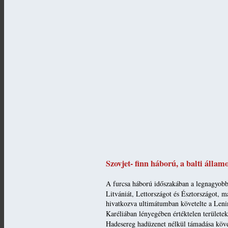
Szovjet- finn háború, a balti álla
A furcsa háború időszakában a legnagyobb
Litvániát, Lettországot és Észtországot, 
hivatkozva ultimátumban követelte a Leni
Karéliában lényegében értéktelen területek
Hadesereg hadüzenet nélkül támadása követe