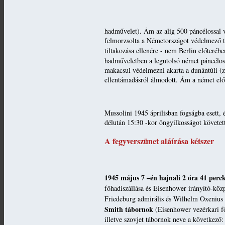
hadművelet). Ám az alig 500 páncélossal v
felmorzsolta a Németországot védelmező te
tiltakozása ellenére - nem Berlin előter
hadműveletben a legutolsó német páncélosta
makacsul védelmezni akarta a dunántúli (za
ellentámadásról álmodott. Ám a német előre
Mussolini 1945 áprilisban fogságba esett, 
délután 15:30 -kor öngyilkosságot követett
A fegyverszünet aláírása kétszer
1945 május 7 –én hajnali 2 óra 41 perc
főhadiszállása és Eisenhower irányító-kö
Friedeburg admirális és Wilhelm Oxenius v
Smith tábornok
(Eisenhower vezérkari fő
illetve szovjet tábornok neve a következő