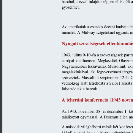
harcból, s ezzel tulajdonképpen el is dőlt
győzelmet.
Az amerikaiak a csendes-óceáni hadszintér
menetét. A Midway-szigeteknél ugyanis meg
Nyugati szövetségesek ellentámadá
1943. július 9-10-én a szövetségesek partra
európai kontinensen. Megkezdték Olaszorszá
Nagytanácsban leszavazták Mussolinit, aki
megalakításával, aki fegyverszüneti tárgy
szerveztek. Mussolinit szeptember 12-én O
védnökség alatt létrehozta a Saloi Fasiszt
folytatódtak a harcok.
A teheráni konferencia (1943 nove
Az 1943. november 28. és december 1. közö
találkozott egymással. A fasizmus ellen me
A második világháború másik két konferenc
ki kell emelni, hogy a három szövetséges 