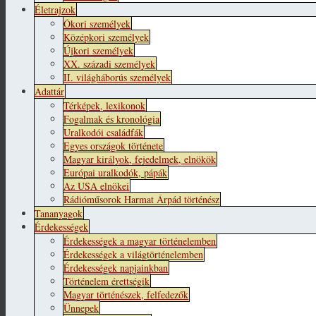
Életrajzok
Ókori személyek
Középkori személyek
Újkori személyek
XX. századi személyek
II. világháborús személyek
Adattár
Térképek, lexikonok
Fogalmak és kronológia
Uralkodói családfák
Egyes országok története
Magyar királyok, fejedelmek, elnökök
Európai uralkodók, pápák
Az USA elnökei
Rádióműsorok Harmat Árpád történész
Tananyagok
Érdekességek
Érdekességek a magyar történelemben
Érdekességek a világtörténelemben
Érdekességek napjainkban
Történelem érettségik
Magyar történészek, felfedezők
Ünnepek