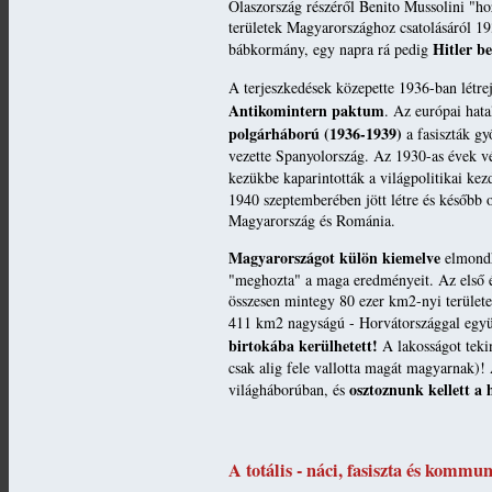
Olaszország részéről Benito Mussolini "hoz
területek Magyarországhoz csatolásáról 19
Hitler b
bábkormány, egy napra rá pedig
A terjeszkedések közepette 1936-ban létre
Antikomintern paktum
. Az európai hat
polgárháború (1936-1939)
a fasiszták gy
vezette Spanyolország. Az 1930-as évek vé
kezükbe kaparintották a világpolitikai k
1940 szeptemberében jött létre és később o
Magyarország és Románia.
Magyarországot külön kiemelve
elmondh
"meghozta" a maga eredményeit. Az első és
összesen mintegy 80 ezer km2-nyi területe
411 km2 nagyságú - Horvátországgal együt
birtokába kerülhetett!
A lakosságot tekin
csak alig fele vallotta magát magyarnak)! 
osztoznunk kellett a 
világháborúban, és
A totális - náci, fasiszta és kommun