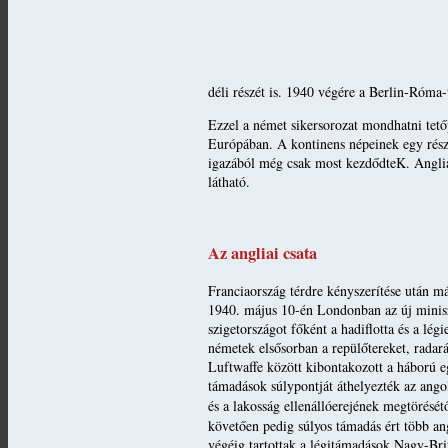
déli részét is. 1940 végére a Berlin-Róma-
Ezzel a német sikersorozat mondhatni tetőp
Európában. A kontinens népeinek egy része
igazából még csak most kezdődteK. Anglia 
látható.
Az angliai csata
Franciaország térdre kényszerítése után m
1940. május 10-én Londonban az új minisz
szigetországot főként a hadiflotta és a lé
németek elsősorban a repülőtereket, radar
Luftwaffe között kibontakozott a háború e
támadások súlypontját áthelyezték az ang
és a lakosság ellenállóerejének megtörését
követően pedig súlyos támadás ért több an
végéig tartottak a légitámadások Nagy-Brit