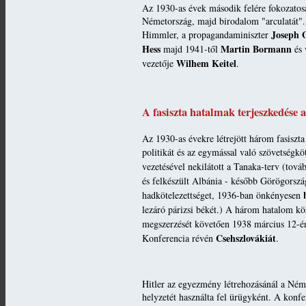
Az 1930-as évek második felére fokozatosa
Németország, majd birodalom "arculatát". 
Joseph 
Himmler, a propagandaminiszter
Hess
Martin Bormann
majd 1941-től
és 
Wilhem Keitel
vezetője
.
A fasiszta hatalmak terjeszkedése 
Az 1930-as évekre létrejött három fasiszt
politikát és az egymással való szövetségkö
vezetésével nekilátott a Tanaka-terv (tov
és felkészült Albánia - később Görögorsz
hadkötelezettséget, 1936-ban önkényesen
lezáró párizsi békét.) A három hatalom köz
megszerzését követően 1938 március 12-é
Csehszlovákiát
Konferencia révén
.
Hitler az egyezmény létrehozásánál a Néme
helyzetét használta fel ürügyként. A konf