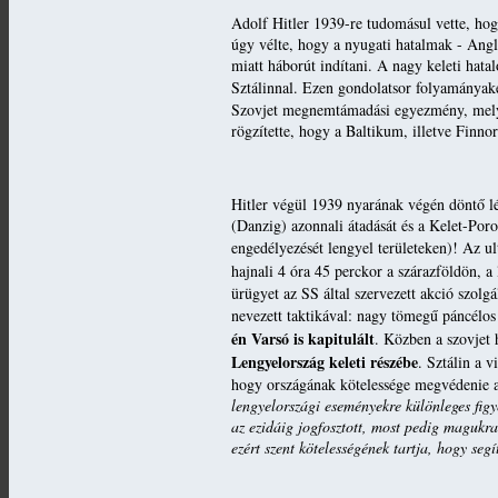
Adolf Hitler 1939-re tudomásul vette, ho
úgy vélte, hogy a nyugati hatalmak - Angl
miatt háborút indítani. A nagy keleti hata
Sztálinnal. Ezen gondolatsor folyamányak
Szovjet megnemtámadási egyezmény, melyne
rögzítette, hogy a Baltikum, illetve Finnor
Hitler végül 1939 nyarának végén döntő lé
(Danzig) azonnali átadását és a Kelet-Poro
engedélyezését lengyel területeken)! Az ul
hajnali 4 óra 45 perckor a szárazföldön, a
ürügyet az SS által szervezett akció szol
nevezett taktikával: nagy tömegű páncélo
én Varsó is kapitulált
. Közben a szovjet
Lengyelország keleti részébe
. Sztálin a 
hogy országának kötelessége megvédenie a 
lengyelországi eseményekre különleges fig
az ezidáig jogfosztott, most pedig magukr
ezért szent kötelességének tartja, hogy seg