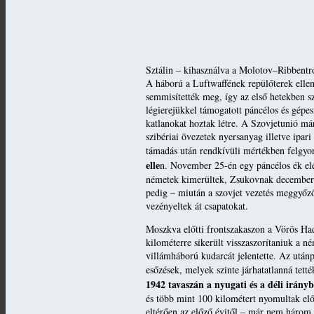
Sztálin – kihasználva a Molotov–Ribbentro
A háború a Luftwaffének repülőterek ellen
semmisítették meg, így az első hetekben sz
légierejükkel támogatott páncélos és gépe
katlanokat hoztak létre. A Szovjetunió már 
szibériai övezetek nyersanyag illetve ipari
támadás után rendkívüli mértékben felgyor
elle
n. November 25-én egy páncélos ék el
németek kimerültek, Zsukovnak december ele
pedig – miután a szovjet vezetés meggyőződ
vezényeltek át csapatokat.
Moszkva előtti frontszakaszon a Vörös Ha
kilométerre sikerült visszaszorítaniuk a n
villámháború kudarcát jelentette. Az utánp
esőzések, melyek szinte járhatatlanná tett
1942 tavaszán a nyugati és a déli irányb
és több mint 100 kilométert nyomultak el
eltérően az előző évitől – már nem három