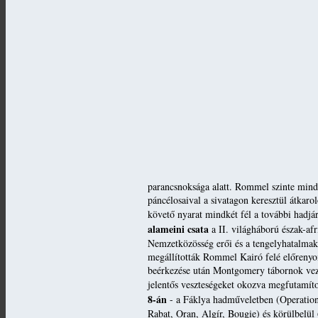
parancsnoksága alatt. Rommel szinte minde
páncélosaival a sivatagon keresztül átkaro
követő nyarat mindkét fél a további hadjár
alameini csata
a II. világháború észak-af
Nemzetközösség erői és a tengelyhatalmak 
megállították Rommel Kairó felé előrenyom
beérkezése után Montgomery tábornok vezet
jelentős veszteségeket okozva megfutamíto
8-án
- a Fáklya hadműveletben (Operatio
Rabat, Oran, Algír, Bougie) és körülbelül 