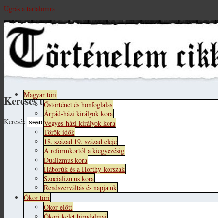
Ugrás a tartalomra
Magyar töri
Keresés űrlap
Őstörténet és honfoglalás
Árpád-házi királyok kora
Keresés
Vegyes-házi királyok kora
Török idők
18. század 19. század eleje
A reformkortól a kiegyezésig
Dualizmus kora
Háborúk és a Horthy-korszak
Szocializmus kora
Rendszerváltás és napjaink
Ókor töri
Ókor előtt
Ókori kelet birodalmai