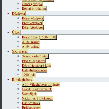
Ókori görögök
Római birodalom
Középkor
Korai középkor
Érett középkor
Kései középkor
Újkor
Korai újkor (1500-1700)
A 18. század
A 19. század
XX. század
Századforduló után
Első világháború
Két világháború közt
Hidegháború kora
1990 után
II. világháború
A II. Világháború története
Csaták, hadműveletek
Személyek
Nácizmus, Holokauszt
Haditechnika
Érdekességek