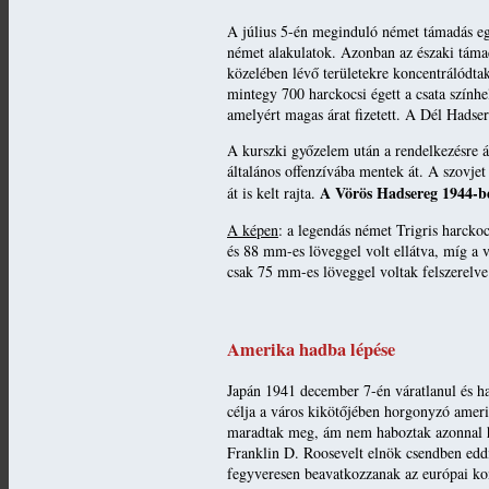
A július 5-én meginduló német támadás egy
német alakulatok. Azonban az északi támad
közelében lévő területekre koncentrálódtak
mintegy 700 harckocsi égett a csata szính
amelyért magas árat fizetett. A Dél Hadse
A kurszki győzelem után a rendelkezésre ál
általános offenzívába mentek át. A szovje
A Vörös Hadsereg 1944-ben
át is kelt rajta.
A képen
: a legendás német Trigris harckoc
és 88 mm-es löveggel volt ellátva, míg a 
csak 75 mm-es löveggel voltak felszerelv
Amerika hadba lépése
Japán 1941 december 7-én váratlanul és h
célja a város kikötőjében horgonyzó ameri
maradtak meg, ám nem haboztak azonnal ha
Franklin D. Roosevelt elnök csendben eddi
fegyveresen beavatkozzanak az európai ko