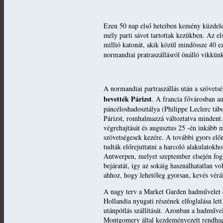
Ezen 50 nap első heteiben kemény küzdele
mély parti sávot tartottak kezükben. Az e
millió katonát, akik közül mindössze 40 ez
normandiai pratraszállásról önálló vikkünk 
A normandiai partraszállás után a szövetsé
bevették Párizst
. A francia fővárosban a
páncéloshadosztálya (Philippe Leclerc tábo
Párizst, romhalmazzá változtatva mindent
végrehajtását és augusztus 25 -én inkább m
szövetségesek kezére. A további gyors el
tudták előrejuttatni a harcoló alakulatokh
Antwerpen, melyet szeptember elsején fogl
bejáratát, így az sokáig használhatatlan v
ahhoz, hogy lehetőleg gyorsan, kevés vérá
A nagy terv a Market Garden hadművelet el
Hollandia nyugati részének elfoglalása let
utánpótlás szállítását. Azonban a hadművel
Montgomery által kezdeményezett rendhagy